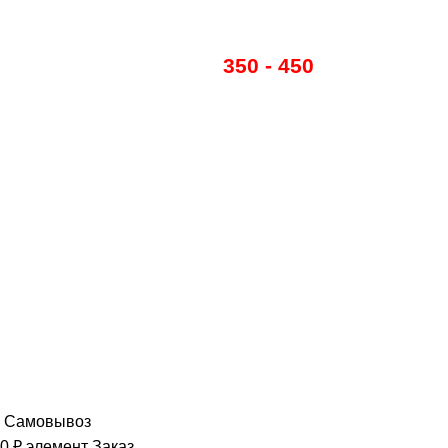
Кореиз
Даниловка
Стоимость доставки
350 - 450
руб
в зависимости от района
Ваш город -
Феодосия
?
Да
Нет
Феодосия
Ялта
Саки
Самовывоз
0
₽
элемент
Заказ