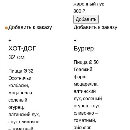
жаренный лук
800
₽
Добавить
Добавить к заказу
Добавить к заказу
+
+
ХОТ-ДОГ
Бургер
32 см
Пицца Ø 50
Говяжий
Пицца Ø 32
фарш,
Охотничьи
моцарелла,
колбаски,
ялтинский
моцарелла,
лук, соленый
соленый
огурец, соус
огурец,
сливочно –
ялтинский лук,
томатный,
соус сливочно
айсберг,
– томатный,