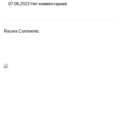
07.06.2023
Нет комментариев
Recent Comments
Где заказать Пиццу в Ялте
Прием заказов с
10:00
до
23:00
Районы доставки:
Массандра
Ливадия